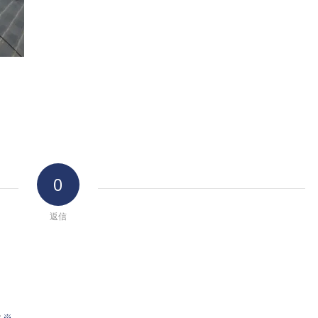
0
返信
※
前