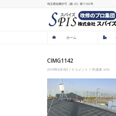
埼玉県知事許可（般-29）第71392号
ホーム
CIMG1142
/
/
2019年6月4日
0 コメント
作成者:
info