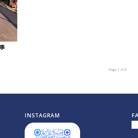
事
Page 1 of 8
INSTAGRAM
F