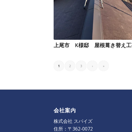
上尾市 K様邸 屋根葺き替え工
1
2
3
›
»
会社案内
株式会社 スパイズ
住所：〒362-0072