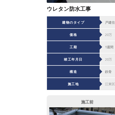
ウレタン防水工事
建物のタイプ
戸建住
価格
20万
工期
1週間
竣工年月日
20万
構造
鉄骨
施工地
江東区
施工前