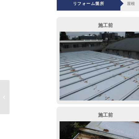
リフォーム箇所
屋根
施工前
川越市 Y様邸
施工前