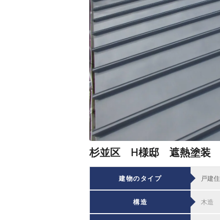
杉並区 H様邸 遮熱塗装
建物のタイプ
戸建住
構造
木造