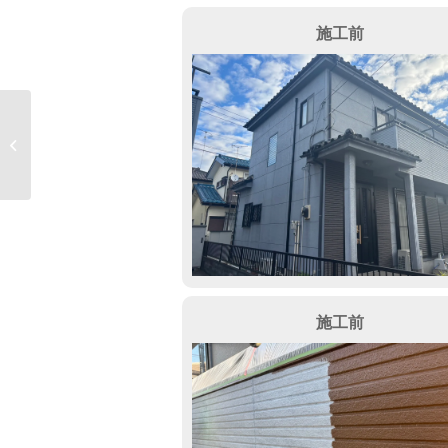
施工前
上尾市 K様邸 屋根葺
き替え工事
施工前