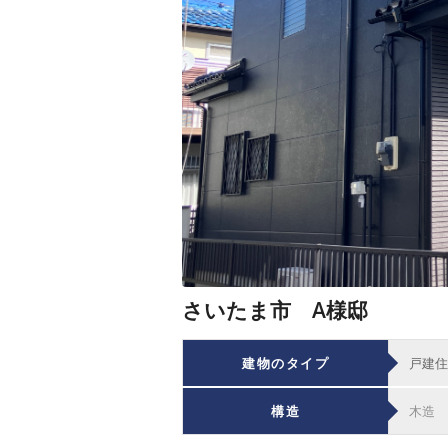
さいたま市 A様邸
建物のタイプ
戸建住
構造
木造