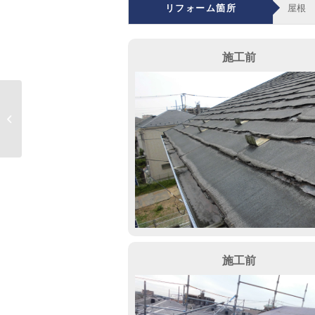
リフォーム箇所
屋根
施工前
春日部市 店舗車庫防
水
施工前