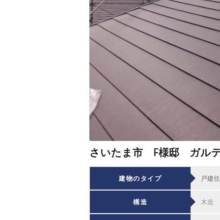
さいたま市 F様邸 ガル
建物のタイプ
戸建住
構造
木造