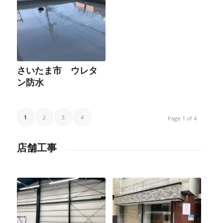
さいたま市 ウレタ
ン防水
1
2
3
4
Page 1 of 4
店舗工事