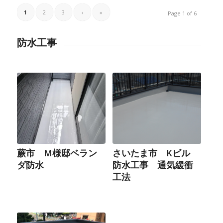
1
2
3
›
»
Page 1 of 6
防水工事
蕨市 M様邸ベラン
さいたま市 Kビル
ダ防水
防水工事 通気緩衝
工法