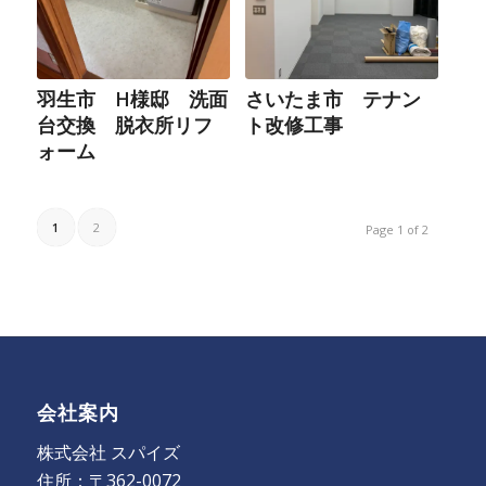
羽生市 H様邸 洗面
さいたま市 テナン
台交換 脱衣所リフ
ト改修工事
ォーム
1
2
Page 1 of 2
会社案内
株式会社 スパイズ
住所：〒362-0072