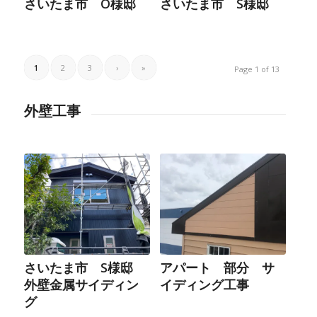
さいたま市 O様邸
さいたま市 S様邸
1
2
3
›
»
Page 1 of 13
外壁工事
さいたま市 S様邸
アパート 部分 サ
外壁金属サイディン
イディング工事
グ