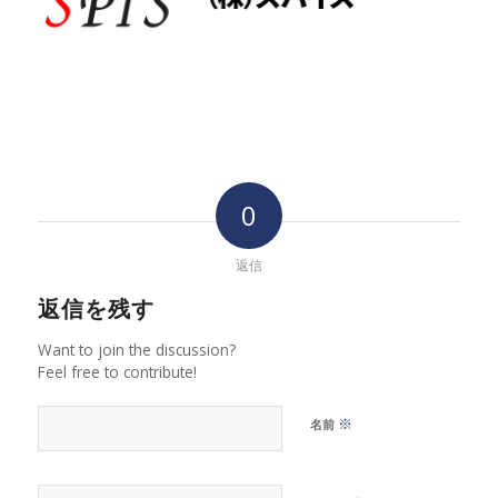
0
返信
返信を残す
Want to join the discussion?
Feel free to contribute!
※
名前