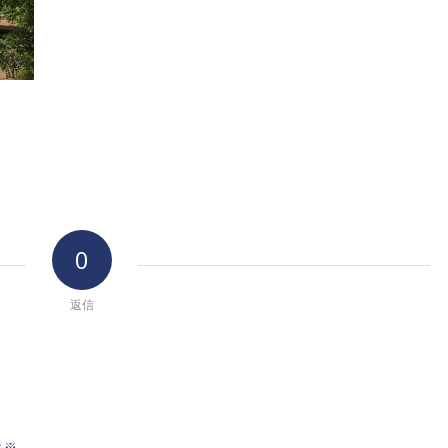
0
返信
※
前