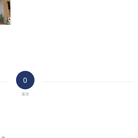
0
返信
※
前