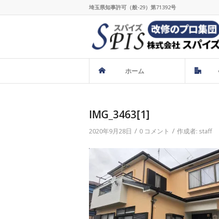
埼玉県知事許可（般-29）第71392号
ホーム
IMG_3463[1]
/
/
2020年9月28日
0 コメント
作成者:
staff