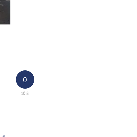
0
返信
※
前