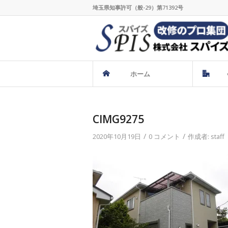
埼玉県知事許可（般-29）第71392号
ホーム
CIMG9275
/
/
2020年10月19日
0 コメント
作成者:
staff