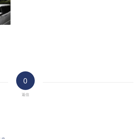
0
返信
※
前