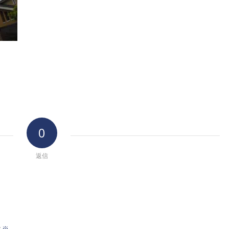
0
返信
※
前