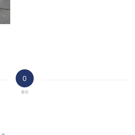
0
返信
※
前