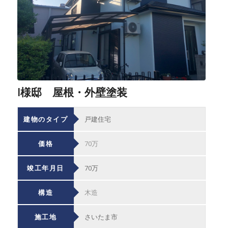
I様邸 屋根・外壁塗装
建物のタイプ
戸建住宅
価格
70万
竣工年月日
70万
構造
木造
施工地
さいたま市