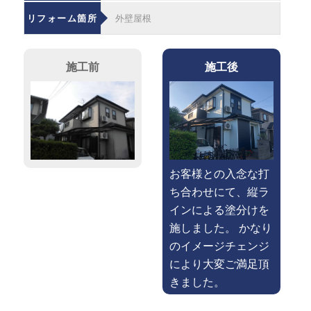
リフォーム箇所
外壁屋根
施工前
施工後
お客様との入念な打
ち合わせにて、縦ラ
インによる塗分けを
施しました。 かなり
のイメージチェンジ
により大変ご満足頂
きました。