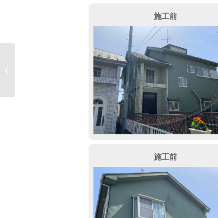
施工前
さいたま市 Kビル
施工前