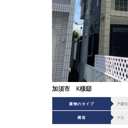
加須市 K様邸
建物のタイプ
戸建住
構造
木造