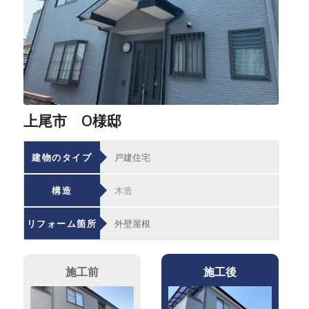
上尾市 O様邸
建物のタイプ
戸建住宅
構造
木造
リフォーム箇所
外壁屋根
施工前
施工後