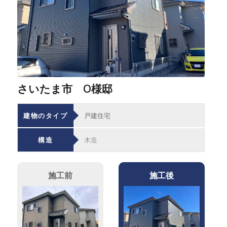
さいたま市 O様邸
建物のタイプ
戸建住宅
構造
木造
施工前
施工後