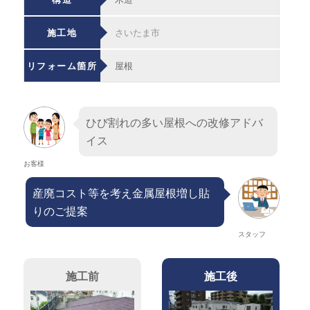
施工地
さいたま市
リフォーム箇所
屋根
ひび割れの多い屋根への改修アドバ
イス
お客様
産廃コスト等を考え金属屋根増し貼
りのご提案
スタッフ
施工前
施工後