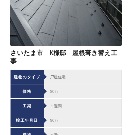
さいたま市 K様邸 屋根葺き替え工
事
建物のタイプ
戸建住宅
価格
80万
工期
１週間
竣工年月日
80万
構造
木造