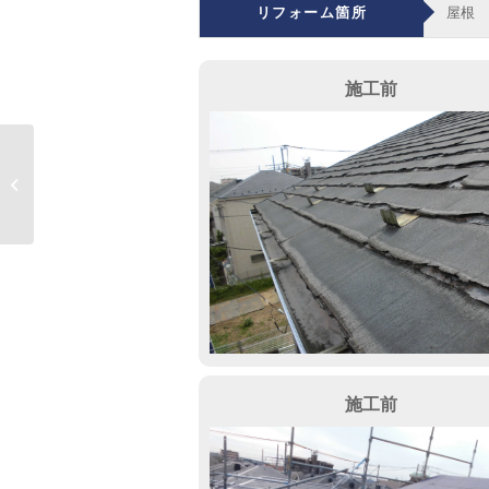
リフォーム箇所
屋根
施工前
春日部市 店舗車庫防
水
施工前