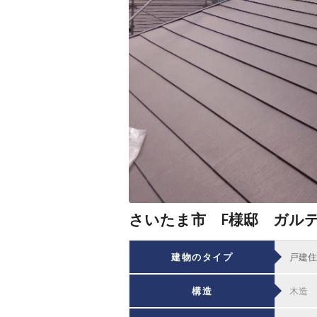
さいたま市 F様邸 ガル
建物のタイプ
戸建住
構造
木造